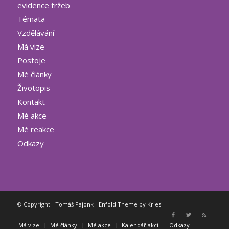
evidence tržeb
Témata
Vzdělávání
Má vize
Postoje
Mé články
Životopis
Kontakt
Mé akce
Mé reakce
Odkazy
© Copyright -
Tomáš Pajonk
-
Enfold Theme by Kriesi
Má vize
Mé články
Mé akce
Kalendář akcí
Odkazy