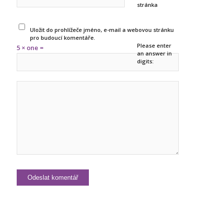
stránka
Uložit do prohlížeče jméno, e-mail a webovou stránku
pro budoucí komentáře.
Please enter
5 × one =
an answer in
digits: