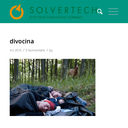
divocina
/
/
4.5.2015
0 Komentáře
by