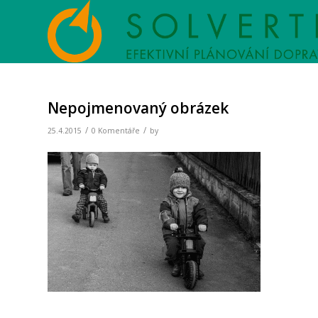
Nepojmenovaný obrázek
/
/
25.4.2015
0 Komentáře
by