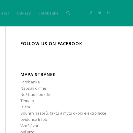
 akcí
Odkazy
Fotobanka
FOLLOW US ON FACEBOOK
MAPA STRÁNEK
Fotobanka
Napsali o mně
Než bude pozdě
Témata
Islám
Souhrn názorů, faktů a mýtů okolo elektronické
evidence tržeb
Vzdělávání
Má vize