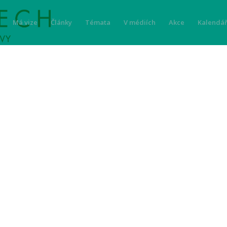
Má vize
Články
Témata
V médiích
Akce
Kalendář