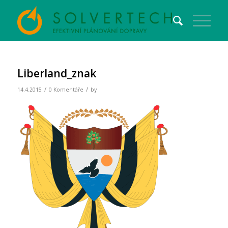
Liberland_znak
/
/
14.4.2015
0 Komentáře
by