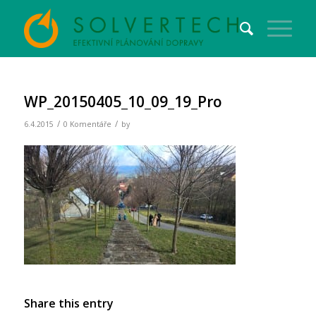
WP_20150405_10_09_19_Pro
/
/
6.4.2015
0 Komentáře
by
Share this entry