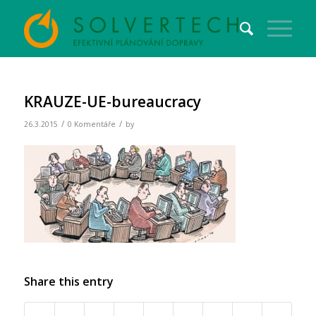
KRAUZE-UE-bureaucracy
/
/
26.3.2015
0 Komentáře
by
Share this entry