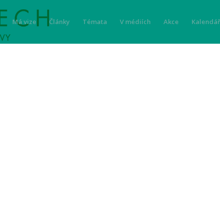
Má vize
Články
Témata
V médiích
Akce
Kalendář