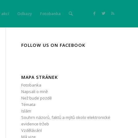
 akcí
Odkazy
Fotobanka
FOLLOW US ON FACEBOOK
MAPA STRÁNEK
Fotobanka
Napsali o mně
Než bude pozdě
Témata
Islám
Souhrn názorů, faktů a mýtů okolo elektronické
evidence tržeb
Vzdělávání
Má vize