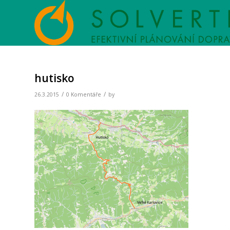
hutisko
/
/
26.3.2015
0 Komentáře
by