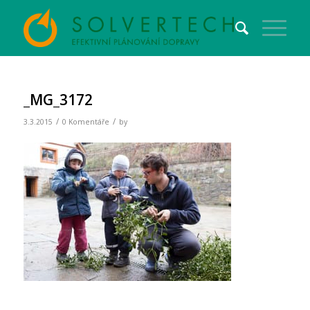
_MG_3172
/
/
3.3.2015
0 Komentáře
by