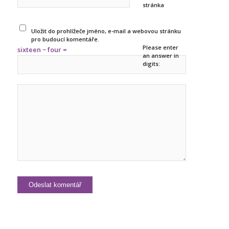
stránka
Uložit do prohlížeče jméno, e-mail a webovou stránku
pro budoucí komentáře.
Please enter
sixteen − four =
an answer in
digits: