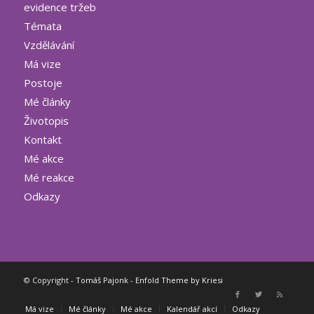
evidence tržeb
Témata
Vzdělávání
Má vize
Postoje
Mé články
Životopis
Kontakt
Mé akce
Mé reakce
Odkazy
© Copyright -
Tomáš Pajonk
-
Enfold Theme by Kriesi
Má vize
Mé články
Mé akce
Kalendář akcí
Odkazy