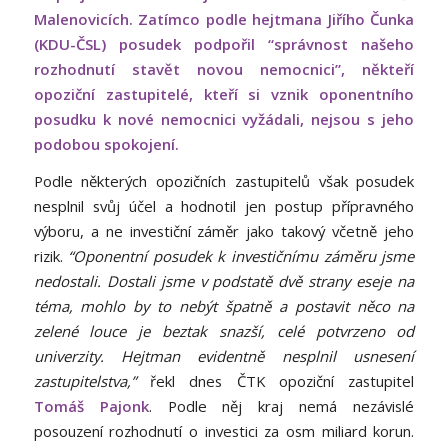
Malenovicích. Zatímco podle hejtmana Jiřího Čunka
(KDU-ČSL) posudek podpořil “správnost našeho
rozhodnutí stavět novou nemocnici”, někteří
opoziční zastupitelé, kteří si vznik oponentního
posudku k nové nemocnici vyžádali, nejsou s jeho
podobou spokojení.
Podle některých opozičních zastupitelů však posudek
nesplnil svůj účel a hodnotil jen postup přípravného
výboru, a ne investiční záměr jako takový včetně jeho
rizik.
“Oponentní posudek k investičnímu záměru jsme
nedostali. Dostali jsme v podstatě dvě strany eseje na
téma, mohlo by to nebýt špatně a postavit něco na
zelené louce je beztak snazší, celé potvrzeno od
univerzity. Hejtman evidentně nesplnil usnesení
zastupitelstva,”
řekl dnes ČTK opoziční zastupitel
Tomáš Pajonk
. Podle něj kraj nemá nezávislé
posouzení rozhodnutí o investici za osm miliard korun.