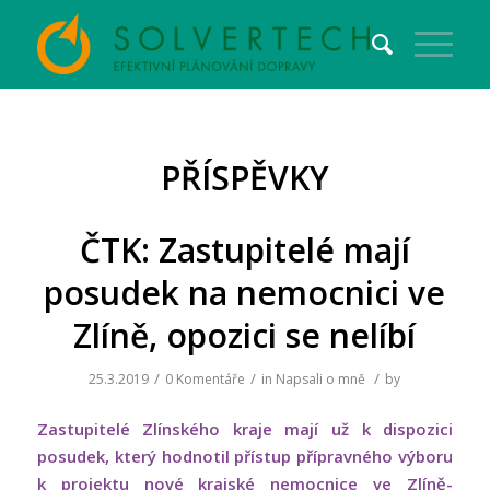
PŘÍSPĚVKY
ČTK: Zastupitelé mají
posudek na nemocnici ve
Zlíně, opozici se nelíbí
/
/
/
25.3.2019
0 Komentáře
in
Napsali o mně
by
Zastupitelé Zlínského kraje mají už k dispozici
posudek, který hodnotil přístup přípravného výboru
k projektu nové krajské nemocnice ve Zlíně-