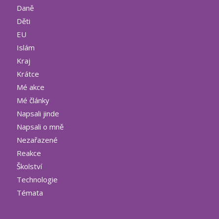
Daně
Děti
EU
Islám
Kraj
Krátce
Mé akce
Mé články
Napsali jinde
Napsali o mně
Nezařazené
Reakce
Školství
Technologie
Témata