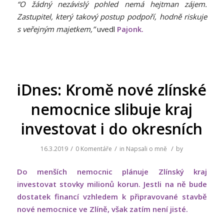
“O žádný nezávislý pohled nemá hejtman zájem.
Zastupitel, který takový postup podpoří, hodně riskuje
s veřejným majetkem,”
uvedl
Pajonk.
iDnes: Kromě nové zlínské
nemocnice slibuje kraj
investovat i do okresních
/
/
/
16.3.2019
0 Komentáře
in
Napsali o mně
by
Do menších nemocnic plánuje Zlínský kraj
investovat stovky milionů korun. Jestli na ně bude
dostatek financí vzhledem k připravované stavbě
nové nemocnice ve Zlíně, však zatím není jisté.