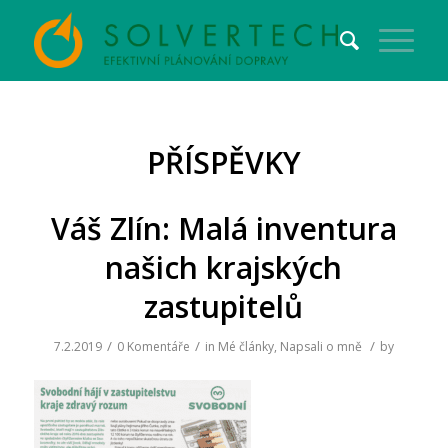
PŘÍSPĚVKY
Váš Zlín: Malá inventura
našich krajských
zastupitelů
/
/
/
7.2.2019
0 Komentáře
in
Mé články
,
Napsali o mně
by