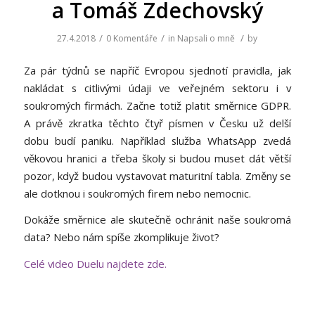
a Tomáš Zdechovský
/
/
/
27.4.2018
0 Komentáře
in
Napsali o mně
by
Za pár týdnů se napříč Evropou sjednotí pravidla, jak
nakládat s citlivými údaji ve veřejném sektoru i v
soukromých firmách. Začne totiž platit směrnice GDPR.
A právě zkratka těchto čtyř písmen v Česku už delší
dobu budí paniku. Například služba WhatsApp zvedá
věkovou hranici a třeba školy si budou muset dát větší
pozor, když budou vystavovat maturitní tabla. Změny se
ale dotknou i soukromých firem nebo nemocnic.
Dokáže směrnice ale skutečně ochránit naše soukromá
data? Nebo nám spíše zkomplikuje život?
Celé video Duelu najdete zde.