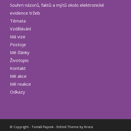
Souhrn názorů, faktů a mýtů okolo elektronické
evidence tržeb
Témata
Vzdělávání
Má vize
Postoje
Mé články
Životopis
Kontakt
Mé akce
Mé reakce
Odkazy
© Copyright -
Tomáš Pajonk
-
Enfold Theme by Kriesi