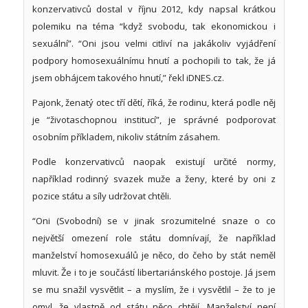
konzervativců dostal v říjnu 2012, kdy napsal krátkou
polemiku na téma “když svobodu, tak ekonomickou i
sexuální”. “Oni jsou velmi citliví na jakákoliv vyjádření
podpory homosexuálnímu hnutí a pochopili to tak, že já
jsem obhájcem takového hnutí,” řekl iDNES.cz.
Pajonk, ženatý otec tří dětí, říká, že rodinu, která podle něj
je “životaschopnou institucí”, je správné podporovat
osobním příkladem, nikoliv státním zásahem.
Podle konzervativců naopak existují určité normy,
například rodinný svazek muže a ženy, které by oni z
pozice státu a síly udržovat chtěli.
“Oni (Svobodní) se v jinak srozumitelné snaze o co
největší omezení role státu domnívají, že například
manželství homosexuálů je něco, do čeho by stát neměl
mluvit. Že i to je součástí libertariánského postoje. Já jsem
se mu snažil vysvětlit – a myslím, že i vysvětlil – že to je
omyl, že vlastně od státu něco chtějí. Manželství není