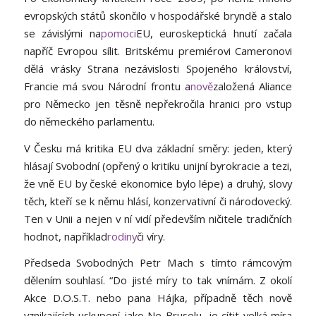
evropských států skončilo v hospodářské bryndě a stalo
se závislými na
pomoci
EU, euroskeptická hnutí začala
napříč Evropou sílit. Britskému premiérovi Cameronovi
dělá vrásky Strana nezávislosti Spojeného království,
Francie má svou Národní frontu a
nově
založená Aliance
pro Německo jen těsně nepřekročila hranici pro vstup
do německého parlamentu.
V Česku má kritika EU dva základní směry: jeden, který
hlásají Svobodní (opřený o kritiku unijní byrokracie a tezi,
že vně EU by české ekonomice bylo lépe) a druhý, slovy
těch, kteří se k němu hlásí, konzervativní či národovecký.
Ten v Unii a nejen v ní vidí především ničitele tradičních
hodnot, například
rodiny
či víry.
Předseda Svobodných Petr Mach s tímto rámcovým
dělením souhlasí. “Do jisté míry to tak vnímám. Z okolí
Akce D.O.S.T. nebo pana Hájka, případně těch nově
vznikajících uskupení jako Ne Bruselu, je cítit velká míra