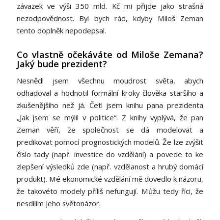
závazek ve výši 350 mld. Kč mi přijde jako strašná
nezodpovědnost. Byl bych rád, kdyby Miloš Zeman
tento doplněk nepodepsal.
Co vlastně očekáváte od Miloše Zemana?
Jaký bude prezident?
Nesnědl jsem všechnu moudrost světa, abych
odhadoval a hodnotil formální kroky člověka staršího a
zkušenějšího než já. Četl jsem knihu pana prezidenta
„Jak jsem se mýlil v politice“. Z knihy vyplývá, že pan
Zeman věří, že společnost se dá modelovat a
predikovat pomocí prognostických modelů. Že lze zvýšit
číslo tady (např. investice do vzdělání) a povede to ke
zlepšení výsledků zde (např. vzdělanost a hrubý domácí
produkt). Mé ekonomické vzdělání mě dovedlo k názoru,
že takovéto modely příliš nefungují. Můžu tedy říci, že
nesdílím jeho světonázor.