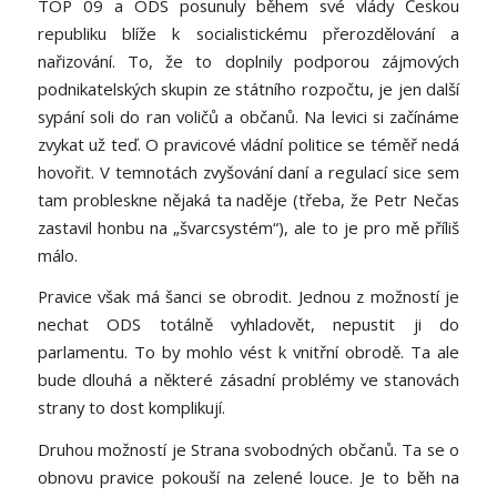
TOP 09 a ODS posunuly během své vlády Českou
republiku blíže k socialistickému přerozdělování a
nařizování. To, že to doplnily podporou zájmových
podnikatelských skupin ze státního rozpočtu, je jen další
sypání soli do ran voličů a občanů. Na levici si začínáme
zvykat už teď. O pravicové vládní politice se téměř nedá
hovořit. V temnotách zvyšování daní a regulací sice sem
tam probleskne nějaká ta naděje (třeba, že Petr Nečas
zastavil honbu na „švarcsystém“), ale to je pro mě příliš
málo.
Pravice však má šanci se obrodit. Jednou z možností je
nechat ODS totálně vyhladovět, nepustit ji do
parlamentu. To by mohlo vést k vnitřní obrodě. Ta ale
bude dlouhá a některé zásadní problémy ve stanovách
strany to dost komplikují.
Druhou možností je Strana svobodných občanů. Ta se o
obnovu pravice pokouší na zelené louce. Je to běh na