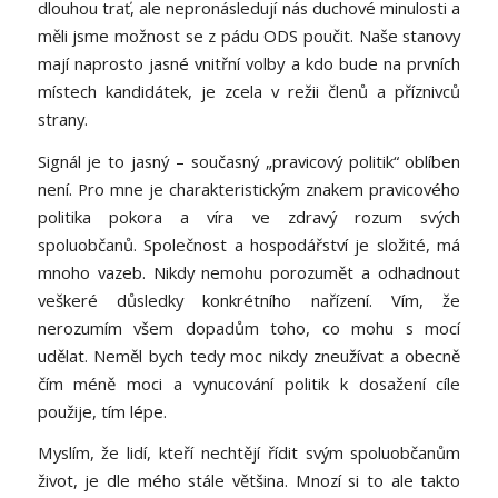
dlouhou trať, ale nepronásledují nás duchové minulosti a
měli jsme možnost se z pádu ODS poučit. Naše stanovy
mají naprosto jasné vnitřní volby a kdo bude na prvních
místech kandidátek, je zcela v režii členů a příznivců
strany.
Signál je to jasný – současný „pravicový politik“ oblíben
není. Pro mne je charakteristickým znakem pravicového
politika pokora a víra ve zdravý rozum svých
spoluobčanů. Společnost a hospodářství je složité, má
mnoho vazeb. Nikdy nemohu porozumět a odhadnout
veškeré důsledky konkrétního nařízení. Vím, že
nerozumím všem dopadům toho, co mohu s mocí
udělat. Neměl bych tedy moc nikdy zneužívat a obecně
čím méně moci a vynucování politik k dosažení cíle
použije, tím lépe.
Myslím, že lidí, kteří nechtějí řídit svým spoluobčanům
život, je dle mého stále většina. Mnozí si to ale takto