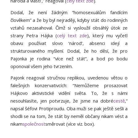
národa a vlasti’,” reagoval (
celý text zde
).
Dodal, že není žádným “homosexuálům fandícím
člověkem” a že by byl nejraději, kdyby stát do rodinných
vztahů nezasahoval. Čímž si vysloužil obsáhlý útok ze
strany Petra Hájka (
celý text zde
), který mu vyčetl
obavu používat slovo ‘národ’, absenci idejí a
strukturovaného myšlení. Dodal, že ho děsí, že pro
Pajonka je rodina “více než stát”, a bod po bodu
oponoval všem jeho tvrzením.
Pajonk reagoval stručnou replikou, uvedenou větou o
falešných konzervativcích: “Nemůžeme prosazovat
Hájkovo aktivistické vidění světa. To, že s námi
nesouhlasíte, jen potvrzuje, že jsme na dobré
cestě
,”
napsal šéfovi Protiproudu. Oba muži se pak ještě sešli a
shodli se na tom, že stát by neměl občany nikam vést a
nikam
společnost
směrovat (více viz. box).