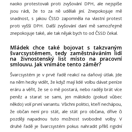
naoko protestovali proti zvyšování DPH, ale nejspíše
jsou rádi, že to za ně udělali jiní. Znepokojuje mě
snadnost, s jakou ČSSD zapomněla na vlastní protest
proti vyšší DPH. Další zvyšování daní mě samozřejmě
znepokojuje také, ale tak nějak bych to od ČSSD čekal.
Mládek chce také bojovat s takzvaným
švarcsystémem, tedy zaměstnáváním lidí
na živnostenský list místo na pracovní
smlouvu. Jak vnímáte tento záměr?
Švarcsystém je v prvé řadě reakcí na daňový útlak. Jde
na něm hezky vidět, že když mají lidé volbu dávat peníze
eráru a věřit, že se o mě postará, nebo raději brát více
peněz a starat se sami, jen málokdo (pokud vůbec
někdo) volí první variantu. Všichni politici, kteří nechápou,
že občan není pro stát, ale stát pro občana, dříve či
později napadnou tuto možnost svobodné volby. V
druhé řadě je švarcsystém pokus nahradit příliš rigidní