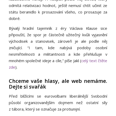
odmítá relativizaci hodnot, ještě nemusí chtít učinit ze
státu beranidlo k prosazování všeho, co prosazuje za
dobré.
Bývalý hradní tajemník z éry Václava Klause sice
připouští, že spor je částečně užitečný kvůli vyjasnění
východisek a stanovisek, zároveň je ale podle něj
zničující. “I tam, kde nabývá podoby osobní
nesmiřitelnosti a militantnosti a kde přehlušuje v
mnohém společné ideje a cíle,” píše Jakl (
celý text čtěte
zde
).
Chceme vaše hlasy, ale web nemáme.
Dejte si svařák
Před blížícími se eurovolbami liberálnější Svobodní
působí organizovanějším dojmem než ostatní síly
z tábora, který se označuje za protiunijní.