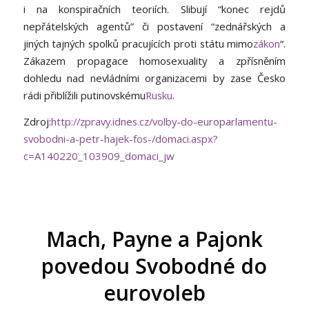
i na konspiračních teoriích. Slibují “konec rejdů
nepřátelských agentů” či postavení “zednářských a
jiných tajných spolků pracujících proti státu mimo
zákon
“.
Zákazem propagace homosexuality a zpřísněním
dohledu nad nevládními organizacemi by zase Česko
rádi přiblížili putinovskému
Rusku
.
Zdroj:
http://zpravy.idnes.cz/volby-do-europarlamentu-
svobodni-a-petr-hajek-fos-/domaci.aspx?
c=A140220_103909_domaci_jw
Mach, Payne a Pajonk
povedou Svobodné do
eurovoleb