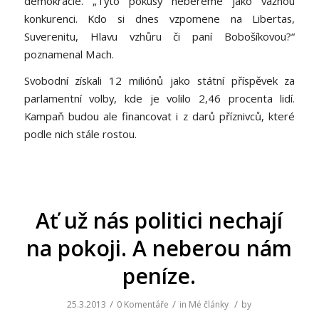
demokracie. „Tyto pokusy nebereme jako vážnou
konkurenci. Kdo si dnes vzpomene na Libertas,
Suverenitu, Hlavu vzhůru či paní Bobošíkovou?“
poznamenal Mach.
Svobodní získali 12 miliónů jako státní příspěvek za
parlamentní volby, kde je volilo 2,46 procenta lidí.
Kampaň budou ale financovat i z darů příznivců, které
podle nich stále rostou.
Ať už nás politici nechají
na pokoji. A neberou nám
peníze.
/
/
/
25.3.2013
0 Komentáře
in
Mé články
by