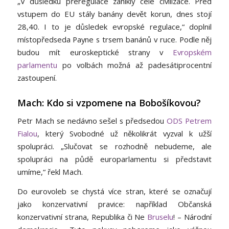
„V důsledku přeregulace zanikly celé civilizace. Před
vstupem do EU stály banány devět korun, dnes stojí
28,40. I to je důsledek evropské regulace,“ doplnil
místopředseda Payne s trsem banánů v ruce. Podle něj
budou mít euroskeptické strany v
Evropském
parlamentu
po volbách možná až padesátiprocentní
zastoupení.
Mach: Kdo si vzpomene na Bobošíkovou?
Petr Mach se nedávno sešel s předsedou
ODS
Petrem
Fialou
, který Svobodné už několikrát vyzval k užší
spolupráci. „Slučovat se rozhodně nebudeme, ale
spolupráci na půdě europarlamentu si představit
umíme,“ řekl Mach.
Do eurovoleb se chystá více stran, které se označují
jako konzervativní pravice: například Občanská
konzervativní strana, Republika či Ne
Bruselu
! – Národní