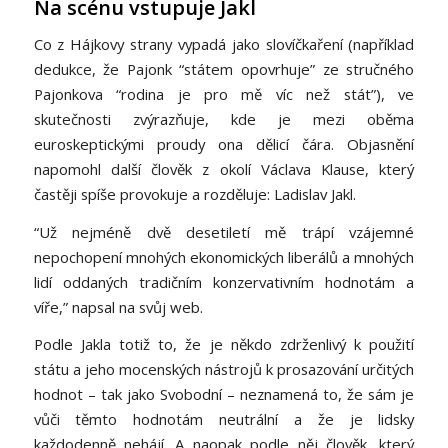
Na scénu vstupuje Jakl
Co z Hájkovy strany vypadá jako slovíčkaření (například
dedukce, že Pajonk “státem opovrhuje” ze stručného
Pajonkova “rodina je pro mě víc než stát”), ve
skutečnosti zvýrazňuje, kde je mezi oběma
euroskeptickými proudy ona dělicí čára. Objasnění
napomohl další člověk z okolí Václava Klause, který
častěji spíše provokuje a rozděluje: Ladislav Jakl.
“Už nejméně dvě desetiletí mě trápí vzájemné
nepochopení mnohých ekonomických liberálů a mnohých
lidí oddaných tradičním konzervativním hodnotám a
víře,” napsal na svůj web.
Podle Jakla totiž to, že je někdo zdrženlivý k použití
státu a jeho mocenských nástrojů k prosazování určitých
hodnot – tak jako Svobodní – neznamená to, že sám je
vůči těmto hodnotám neutrální a že je lidsky
každodenně nehájí. A naopak podle něj člověk, který