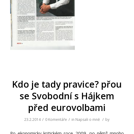
Kdo je tady pravice? přou
se Svobodní s Hájkem
před eurovolbami
/
/
/
23.2.2014
0 Komentáře
in
Napsali o mně
by
Po ekonomicky kritickém roce 2009, po němž mnoho