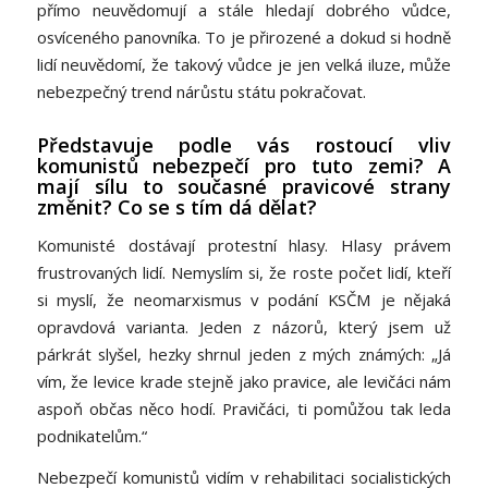
přímo neuvědomují a stále hledají dobrého vůdce,
osvíceného panovníka. To je přirozené a dokud si hodně
lidí neuvědomí, že takový vůdce je jen velká iluze, může
nebezpečný trend nárůstu státu pokračovat.
Představuje podle vás rostoucí vliv
komunistů nebezpečí pro tuto zemi? A
mají sílu to současné pravicové strany
změnit? Co se s tím dá dělat?
Komunisté dostávají protestní hlasy. Hlasy právem
frustrovaných lidí. Nemyslím si, že roste počet lidí, kteří
si myslí, že neomarxismus v podání KSČM je nějaká
opravdová varianta. Jeden z názorů, který jsem už
párkrát slyšel, hezky shrnul jeden z mých známých: „Já
vím, že levice krade stejně jako pravice, ale levičáci nám
aspoň občas něco hodí. Pravičáci, ti pomůžou tak leda
podnikatelům.“
Nebezpečí komunistů vidím v rehabilitaci socialistických