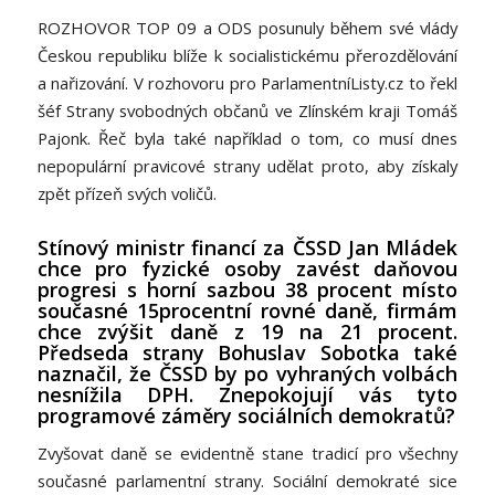
ROZHOVOR TOP 09 a ODS posunuly během své vlády
Českou republiku blíže k socialistickému přerozdělování
a nařizování. V rozhovoru pro ParlamentníListy.cz to řekl
šéf Strany svobodných občanů ve Zlínském kraji Tomáš
Pajonk. Řeč byla také například o tom, co musí dnes
nepopulární pravicové strany udělat proto, aby získaly
zpět přízeň svých voličů.
Stínový ministr financí za ČSSD Jan Mládek
chce pro fyzické osoby zavést daňovou
progresi s horní sazbou 38 procent místo
současné 15procentní rovné daně, firmám
chce zvýšit daně z 19 na 21 procent.
Předseda strany Bohuslav Sobotka také
naznačil, že ČSSD by po vyhraných volbách
nesnížila DPH. Znepokojují vás tyto
programové záměry sociálních demokratů?
Zvyšovat daně se evidentně stane tradicí pro všechny
současné parlamentní strany. Sociální demokraté sice