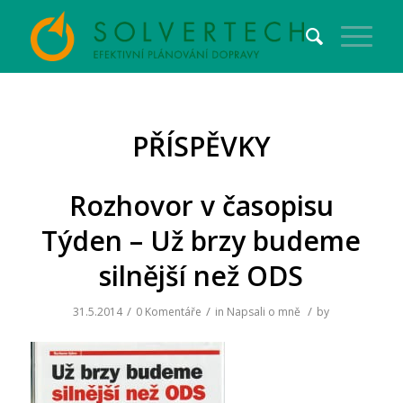
PŘÍSPĚVKY
Rozhovor v časopisu
Týden – Už brzy budeme
silnější než ODS
/
/
/
31.5.2014
0 Komentáře
in
Napsali o mně
by