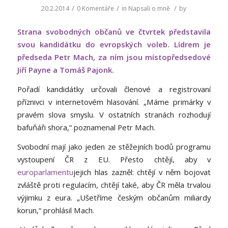
/
/
/
20.2.2014
0 Komentáře
in
Napsali o mně
by
Strana svobodných občanů ve čtvrtek představila
svou kandidátku do evropských voleb. Lídrem je
předseda Petr Mach, za ním jsou místopředsedové
Jiří Payne a Tomáš Pajonk.
Pořadí kandidátky určovali členové a registrovaní
příznivci v internetovém hlasování. „Máme primárky v
pravém slova smyslu. V ostatních stranách rozhodují
bafuňáři shora,“ poznamenal Petr Mach.
Svobodní mají jako jeden ze stěžejních bodů programu
vystoupení ČR z EU. Přesto chtějí, aby v
europarlamentu
jejich hlas zazněl: chtějí v něm bojovat
zvláště proti regulacím, chtějí také, aby ČR měla trvalou
výjimku z eura. „Ušetříme českým občanům miliardy
korun,“ prohlásil Mach.