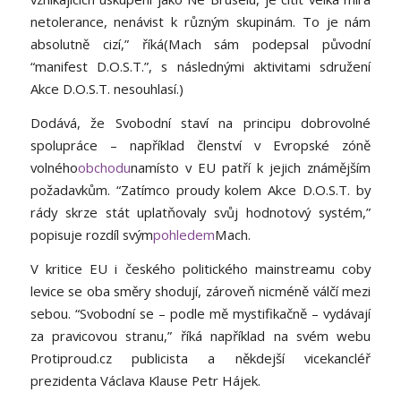
netolerance, nenávist k různým skupinám. To je nám
absolutně cizí,” říká
(Mach sám podepsal původní
“manifest D.O.S.T.”, s následnými aktivitami sdružení
Akce D.O.S.T. nesouhlasí.)
Dodává, že Svobodní staví na principu dobrovolné
spolupráce – například členství v Evropské zóně
volného
obchodu
namísto v EU patří k jejich známějším
požadavkům. “Zatímco proudy kolem Akce D.O.S.T. by
rády skrze stát uplatňovaly svůj hodnotový systém,”
popisuje rozdíl svým
pohledem
Mach.
V kritice EU i českého politického mainstreamu coby
levice se oba směry shodují, zároveň nicméně válčí mezi
sebou. “Svobodní se – podle mě mystifikačně – vydávají
za pravicovou stranu,” říká například na svém webu
Protiproud.cz publicista a někdejší vicekancléř
prezidenta Václava Klause Petr Hájek.