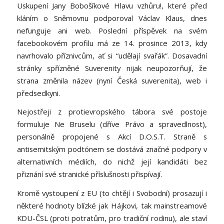
Uskupení Jany Bobošíkové Hlavu vzhůru!, které před
kláním o Sněmovnu podporoval Václav Klaus, dnes
nefunguje ani web. Poslední příspěvek na svém
facebookovém profilu má ze 14. prosince 2013, kdy
navrhovalo příznivcům, ať si “udělají svařák”. Dosavadní
stránky spřízněné Suverenity nijak neupozorňují, že
strana změnila název (nyní Česká suverenita), web i
předsedkyni.
Nejostřeji z protievropského tábora své postoje
formuluje Ne Bruselu (dříve Právo a spravedlnost),
personálně propojené s Akcí D.O.S.T. Straně s
antisemitským podtónem se dostává značné podpory v
alternativních médiích, do nichž její kandidáti bez
přiznání své stranické příslušnosti přispívají.
Kromě vystoupení z EU (to chtějí i Svobodní) prosazují i
některé hodnoty blízké jak Hájkovi, tak mainstreamové
KDU-ČSL (proti potratům, pro tradiční rodinu), ale staví