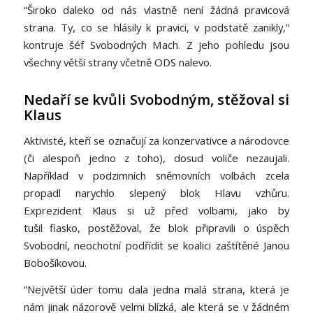
“Široko daleko od nás vlastně není žádná pravicová
strana. Ty, co se hlásily k pravici, v podstatě zanikly,”
kontruje šéf Svobodných Mach. Z jeho pohledu jsou
všechny větší strany včetně ODS nalevo.
Nedaří se kvůli Svobodným, stěžoval si
Klaus
Aktivisté, kteří se označují za konzervativce a národovce
(či alespoň jedno z toho), dosud voliče nezaujali.
Například v podzimních sněmovních volbách zcela
propadl narychlo slepený blok Hlavu vzhůru.
Exprezident Klaus si už před volbami, jako by
tušil fiasko, postěžoval, že blok připravili o úspěch
Svobodní, neochotní podřídit se koalici zaštítěné Janou
Bobošíkovou.
“Největší úder tomu dala jedna malá strana, která je
nám jinak názorově velmi blízká, ale která se v žádném