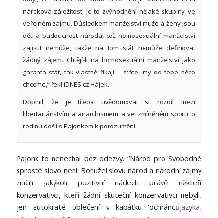
nároková záležitost, je to zvýhodnění nějaké skupiny ve
veřejném zájmu. Důsledkem manželství muže a ženy jsou
děti a budoucnost národa, což homosexuální manželství
zajistit nemůže, takže na tom stát nemůže definovat
žádný zájem. Chtějí-li na homosexuální manželství jako
garanta stát, tak vlastně říkají – státe, my od tebe něco
chceme,” řekl iDNES.cz Hájek.
Doplnil, že je třeba uvědomovat si rozdíl mezi
libertariánstvím a anarchismem a ve zmíněném sporu o
rodinu došli s Pajonkem k porozumění.
Pajonk to nenechal bez odezvy. “Národ pro Svobodné
sprosté slovo není. Bohužel slovu národ a národní zájmy
zničili jakýkoli pozitivní nádech právě někteří
konzervativci, kteří žádní skuteční konzervativci nebyli,
jen autokraté oblečení v kabátku ‘ochránců
jazyka
,