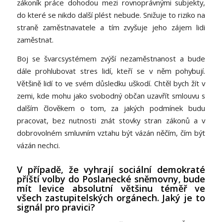
zákoník práce dohodou mezi rovnoprávnými subjekty,
do které se nikdo další plést nebude. Snižuje to riziko na
straně zaměstnavatele a tím zvyšuje jeho zájem lidi
zaměstnat.
Boj se švarcsystémem zvýší nezaměstnanost a bude
dále prohlubovat stres lidí, kteří se v něm pohybují.
Většině lidí to ve svém důsledku uškodí. Chtěl bych žít v
zemi, kde mohu jako svobodný občan uzavřít smlouvu s
dalším člověkem o tom, za jakých podmínek budu
pracovat, bez nutnosti znát stovky stran zákonů a v
dobrovolném smluvním vztahu být vázán něčím, čím být
vázán nechci.
V případě, že vyhrají sociální demokraté
příští volby do Poslanecké sněmovny, bude
mít levice absolutní většinu téměř ve
všech zastupitelských orgánech. Jaký je to
signál pro pravici?