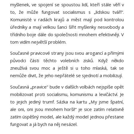
myšlenek, ve spojení se spoustou lidí, kteří stále věří v
to, že může fungovat socialismus s „lidskou tváří“.
Komunisté v radách krajů a měst mají pod kontrolou
úředníky a mají velkou šanci šířit myšlenky nesvobody a
třídního boje dále do společnosti mnohem efektivněji. V
tom vidím největší problém.
Současné pravicové strany jsou svou arogancí a přímými
původci části těchto volebních zisků. Když někdo
zneužívá svou moc a ještě si u toho mlaská, tak se
nemůže divit, že jeho nepřátelé se sjednotí a mobilizují.
Současná „pravice“ bude v dalších volbách nejspíše opět
mobilizovat proti socialismu, komunismu a levičáctví. Je
to jejich jediný trumf. Sázka na kartu „My jsme špatní,
ale oni, oni jsou mnohem horší!“ je sice zatím relativně
zatím úspěšný model, ale každý model jednou přestane
fungovat a já bych na něj nesázel.