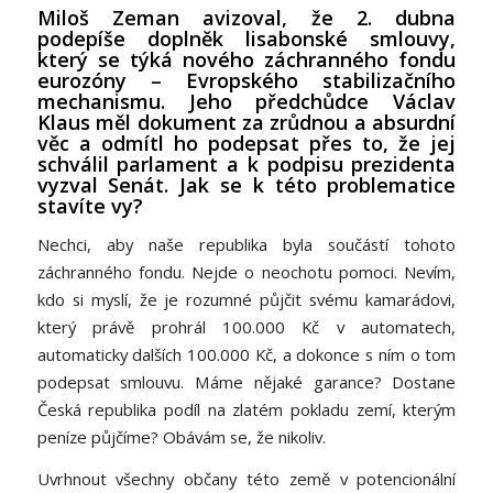
Miloš Zeman avizoval, že 2. dubna
podepíše doplněk lisabonské smlouvy,
který se týká nového záchranného fondu
eurozóny – Evropského stabilizačního
mechanismu. Jeho předchůdce Václav
Klaus měl dokument za zrůdnou a absurdní
věc a odmítl ho podepsat přes to, že jej
schválil parlament a k podpisu prezidenta
vyzval Senát. Jak se k této problematice
stavíte vy?
Nechci, aby naše republika byla součástí tohoto
záchranného fondu. Nejde o neochotu pomoci. Nevím,
kdo si myslí, že je rozumné půjčit svému kamarádovi,
který právě prohrál 100.000 Kč v automatech,
automaticky dalších 100.000 Kč, a dokonce s ním o tom
podepsat smlouvu. Máme nějaké garance? Dostane
Česká republika podíl na zlatém pokladu zemí, kterým
peníze půjčíme? Obávám se, že nikoliv.
Uvrhnout všechny občany této země v potencionální