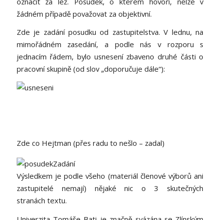
označit za lež. Posudek, o kterém hovoří, nelze v
žádném případě považovat za objektivní.
Zde je zadání posudku od zastupitelstva. V lednu, na
mimořádném zasedání, a podle nás v rozporu s
jednacím řádem, bylo usnesení zbaveno druhé části o
pracovní skupině (od slov „doporučuje dále“):
Zde co Hejtman (přes radu to nešlo – zadal)
Výsledkem je podle všeho (materiál členové výborů ani
zastupitelé nemají) nějaké nic o 3 skutečných
stranách textu.
Univerzita Tomáše Bati je značně svázána se Zlínským