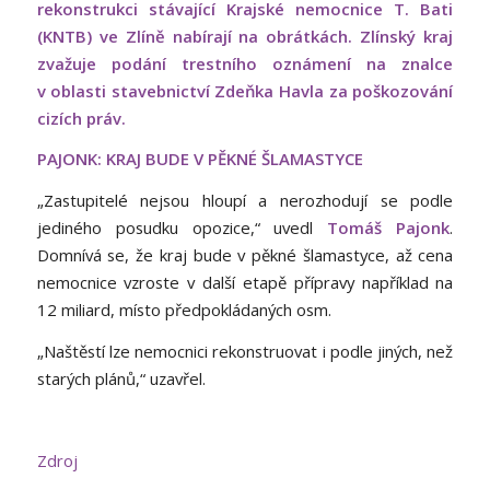
rekonstrukci stávající Krajské nemocnice T. Bati
(KNTB) ve Zlíně nabírají na obrátkách. Zlínský kraj
zvažuje podání trestního oznámení na znalce
v oblasti stavebnictví Zdeňka Havla za poškozování
cizích práv.
PAJONK: KRAJ BUDE V PĚKNÉ ŠLAMASTYCE
„Zastupitelé nejsou hloupí a nerozhodují se podle
jediného posudku opozice,“ uvedl
Tomáš Pajonk
.
Domnívá se, že kraj bude v pěkné šlamastyce, až cena
nemocnice vzroste v další etapě přípravy například na
12 miliard, místo předpokládaných osm.
„Naštěstí lze nemocnici rekonstruovat i podle jiných, než
starých plánů,“ uzavřel.
Zdroj