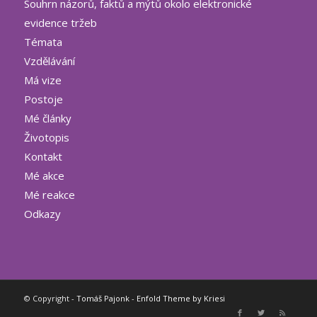
Souhrn názorů, faktů a mýtů okolo elektronické
evidence tržeb
Témata
Vzdělávání
Má vize
Postoje
Mé články
Životopis
Kontakt
Mé akce
Mé reakce
Odkazy
© Copyright -
Tomáš Pajonk
-
Enfold Theme by Kriesi