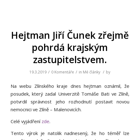
Hejtman Jiří Čunek zřejmě
pohrdá krajským
zastupitelstvem.
/
/
/
19.3.2019
0 Komentáře
in
Mé články
by
Na webu Zlínského kraje dnes hejtman oznámil, že
posudek, který zadal Univerzitě Tomáše Bati ve Zlíně,
potvrdil správnost jeho rozhodnutí postavit novou
nemocnici ve Zlíně – Malenovicích.
Celé vyjádření
zde
.
Tento výrok je natolik nadnesený, že ho téměř lze