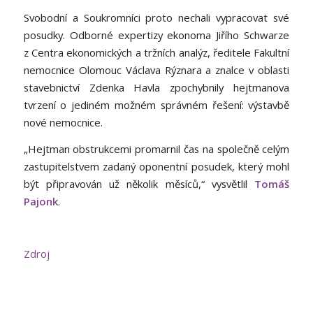
Svobodní a Soukromníci proto nechali vypracovat své
posudky. Odborné expertizy ekonoma Jiřího Schwarze
z Centra ekonomických a tržních analýz, ředitele Fakultní
nemocnice Olomouc Václava Rýznara a znalce v oblasti
stavebnictví Zdenka Havla zpochybnily hejtmanova
tvrzení o jediném možném správném řešení: výstavbě
nové nemocnice.
„Hejtman obstrukcemi promarnil čas na společně celým
zastupitelstvem zadaný oponentní posudek, který mohl
být připravován už několik měsíců,“ vysvětlil
Tomáš
Pajonk
.
Zdroj