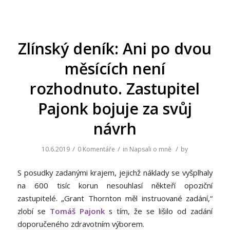
Zlínský deník: Ani po dvou
měsících není
rozhodnuto. Zastupitel
Pajonk bojuje za svůj
návrh
/
/
/
10.6.2019
0 Komentáře
in
Napsali o mně
by
S posudky zadanými krajem, jejichž náklady se vyšplhaly
na 600 tisíc korun nesouhlasí někteří opoziční
zastupitelé. „Grant Thornton měl instruované zadání,“
zlobí se
Tomáš Pajonk
s tím, že se lišilo od zadání
doporučeného zdravotním výborem.