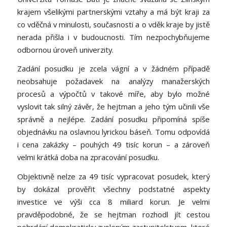
krajem všelikými partnerskými vztahy a má být kraji za
co vděčná v minulosti, současnosti a o vděk kraje by jistě
nerada přišla i v budoucnosti. Tím nezpochybňujeme
odbornou úroveň univerzity.
Zadání posudku je zcela vágní a v žádném případě
neobsahuje požadavek na analýzy manažerských
procesů a výpočtů v takové míře, aby bylo možné
vyslovit tak silný závěr, že hejtman a jeho tým učinili vše
správně a nejlépe. Zadání posudku připomíná spíše
objednávku na oslavnou lyrickou báseň. Tomu odpovídá
i cena zakázky – pouhých 49 tisíc korun – a zároveň
velmi krátká doba na zpracování posudku.
Objektivně nelze za 49 tisíc vypracovat posudek, který
by dokázal prověřit všechny podstatné aspekty
investice ve výši cca 8 miliard korun. Je velmi
pravděpodobné, že se hejtman rozhodl jít cestou
pohrdání demokraticky zvoleným zastupitelstvem, které