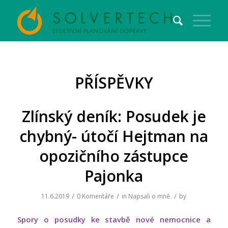
PŘÍSPĚVKY
Zlínský deník: Posudek je
chybný- útočí Hejtman na
opozičního zástupce
Pajonka
/
/
/
11.6.2019
0 Komentáře
in
Napsali o mně
by
Spory o posudky ke stavbě nové nemocnice a