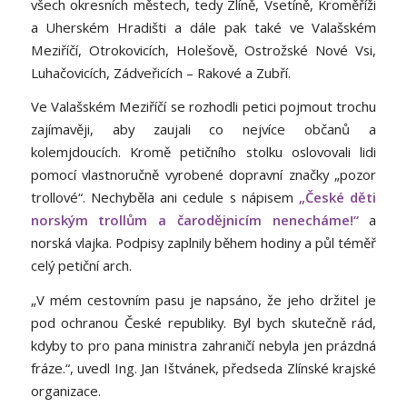
všech okresních městech, tedy Zlíně, Vsetíně, Kroměříži
a Uherském Hradišti a dále pak také ve Valašském
Meziříčí, Otrokovicích, Holešově, Ostrožské Nové Vsi,
Luhačovicích, Zádveřicích – Rakové a Zubří.
Ve Valašském Meziříčí se rozhodli petici pojmout trochu
zajímavěji, aby zaujali co nejvíce občanů a
kolemjdoucích. Kromě petičního stolku oslovovali lidi
pomocí vlastnoručně vyrobené dopravní značky „pozor
trollové“. Nechyběla ani cedule s nápisem
„České děti
norským trollům a čarodějnicím nenecháme!“
a
norská vlajka. Podpisy zaplnily během hodiny a půl téměř
celý petiční arch.
„V mém cestovním pasu je napsáno, že jeho držitel je
pod ochranou České republiky. Byl bych skutečně rád,
kdyby to pro pana ministra zahraničí nebyla jen prázdná
fráze.“, uvedl Ing. Jan Ištvánek, předseda Zlínské krajské
organizace.