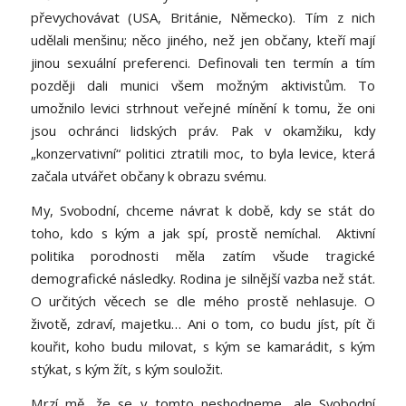
převychovávat (USA, Británie, Německo). Tím z nich
udělali menšinu; něco jiného, než jen občany, kteří mají
jinou sexuální preferenci. Definovali ten termín a tím
později dali munici všem možným aktivistům. To
umožnilo levici strhnout veřejné mínění k tomu, že oni
jsou ochránci lidských práv. Pak v okamžiku, kdy
„konzervativní“ politici ztratili moc, to byla levice, která
začala utvářet občany k obrazu svému.
My, Svobodní, chceme návrat k době, kdy se stát do
toho, kdo s kým a jak spí, prostě nemíchal. Aktivní
politika porodnosti měla zatím všude tragické
demografické následky. Rodina je silnější vazba než stát.
O určitých věcech se dle mého prostě nehlasuje. O
životě, zdraví, majetku… Ani o tom, co budu jíst, pít či
kouřit, koho budu milovat, s kým se kamarádit, s kým
stýkat, s kým žít, s kým souložit.
Mrzí mě, že se v tomto neshodneme, ale Svobodní