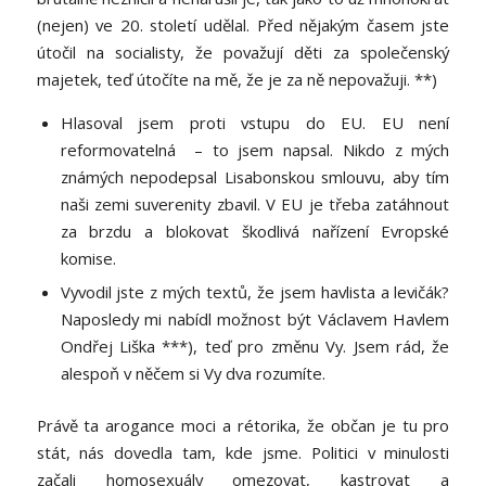
(nejen) ve 20. století udělal. Před nějakým časem jste
útočil na socialisty, že považují děti za společenský
majetek, teď útočíte na mě, že je za ně nepovažuji. **)
Hlasoval jsem proti vstupu do EU. EU není
reformovatelná – to jsem napsal. Nikdo z mých
známých nepodepsal Lisabonskou smlouvu, aby tím
naši zemi suverenity zbavil. V EU je třeba zatáhnout
za brzdu a blokovat škodlivá nařízení Evropské
komise.
Vyvodil jste z mých textů, že jsem havlista a levičák?
Naposledy mi nabídl možnost být Václavem Havlem
Ondřej Liška ***), teď pro změnu Vy. Jsem rád, že
alespoň v něčem si Vy dva rozumíte.
Právě ta arogance moci a rétorika, že občan je tu pro
stát, nás dovedla tam, kde jsme. Politici v minulosti
začali homosexuály omezovat, kastrovat a