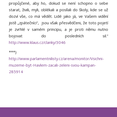
propůjčené, aby ho, dokud se není schopno o sebe
starat, živili, myli, oblékali a posílali do školy, kde se už
dozví vše, co má vědět. Lidé jako já, ve Vašem vidění
jistě „zpátečníci“, jsou však přesvědčeni, že toto pojetí
je zvrhlé v samém principu, a je proti němu nutno
bojovat do posledních sil.“
http://www.klaus.cz/clanky/3046
***)
http://www.parlamentnilisty.cz/arena/monitor/Vsichni-
muzeme-byt-Havlem-zacali-zeleni-svou-kampan-
285914