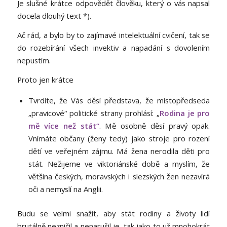
Je slušné krátce odpovědět člověku, který o vás napsal
docela dlouhý text *).
Ač rád, a bylo by to zajímavé intelektuální cvičení, tak se
do rozebírání všech invektiv a napadání s dovolením
nepustím.
Proto jen krátce
Tvrdíte, že Vás děsí představa, že místopředseda
„pravicové“ politické strany prohlásí: „
Rodina je pro
mě více než stát“
. Mě osobně děsí pravý opak.
Vnímáte občany (ženy tedy) jako stroje pro rození
dětí ve veřejném zájmu. Má žena nerodila děti pro
stát. Nežijeme ve viktoriánské době a myslím, že
většina českých, moravských i slezských žen nezavírá
oči a nemyslí na Anglii.
Budu se velmi snažit, aby stát rodiny a životy lidí
brutálně nezničil a nenarušil je, tak jako to už mnohokrát