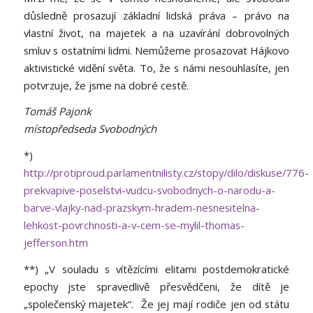
důsledně prosazují základní lidská práva – právo na
vlastní život, na majetek a na uzavírání dobrovolných
smluv s ostatními lidmi. Nemůžeme prosazovat Hájkovo
aktivistické vidění světa. To, že s námi nesouhlasíte, jen
potvrzuje, že jsme na dobré cestě.
Tomáš Pajonk
místopředseda Svobodných
*)
http://protiproud.parlamentnilisty.cz/stopy/dilo/diskuse/776-
prekvapive-poselstvi-vudcu-svobodnych-o-narodu-a-
barve-vlajky-nad-prazskym-hradem-nesnesitelna-
lehkost-povrchnosti-a-v-cem-se-mylil-thomas-
jefferson.htm
**) „V souladu s vítězícími elitami postdemokratické
epochy jste spravedlivě přesvědčeni, že dítě je
„společenský majetek“. Že jej mají rodiče jen od státu