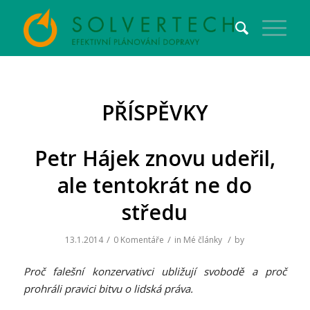
PŘÍSPĚVKY
Petr Hájek znovu udeřil,
ale tentokrát ne do
středu
/
/
/
13.1.2014
0 Komentáře
in
Mé články
by
Proč falešní konzervativci ubližují svobodě a proč
prohráli pravici bitvu o lidská práva.