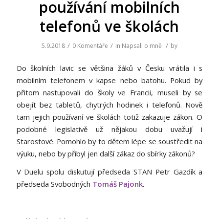
používání mobilních
telefonů ve školách
/
/
/
5.9.2018
0 Komentáře
in
Napsali o mně
by
Do školních lavic se většina žáků v Česku vrátila i s
mobilním telefonem v kapse nebo batohu. Pokud by
přitom nastupovali do školy ve Francii, museli by se
obejít bez tabletů, chytrých hodinek i telefonů. Nově
tam jejich používaní ve školách totiž zakazuje zákon. O
podobné legislativě už nějakou dobu uvažují i
Starostové. Pomohlo by to dětem lépe se soustředit na
výuku, nebo by přibyl jen další zákaz do sbírky zákonů?
V Duelu spolu diskutují předseda STAN Petr Gazdík a
předseda Svobodných
Tomáš Pajonk
.