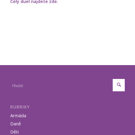
Celý duel najdete zde.
RUBRIKY
Armáda
Daně
Děti