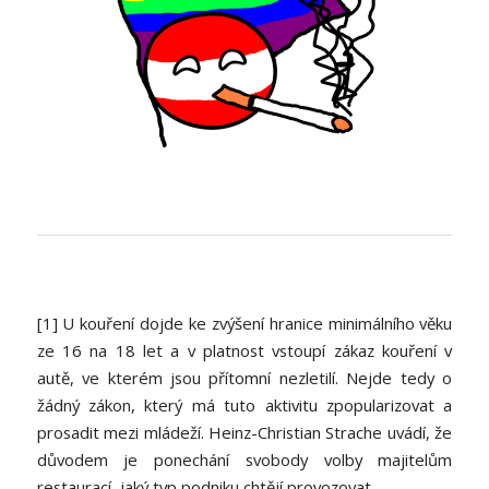
[1] U kouření dojde ke zvýšení hranice minimálního věku
ze 16 na 18 let a v platnost vstoupí zákaz kouření v
autě, ve kterém jsou přítomní nezletilí. Nejde tedy o
žádný zákon, který má tuto aktivitu zpopularizovat a
prosadit mezi mládeží. Heinz-Christian Strache uvádí, že
důvodem je ponechání svobody volby majitelům
restaurací, jaký typ podniku chtějí provozovat.