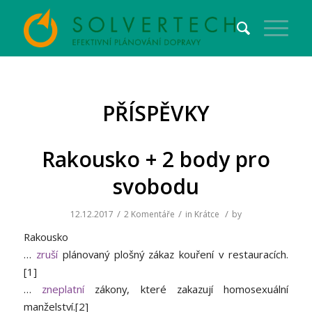
PŘÍSPĚVKY
Rakousko + 2 body pro
svobodu
/
/
/
12.12.2017
2 Komentáře
in
Krátce
by
Rakousko
…
zruší
plánovaný plošný zákaz kouření v restauracích.
[1]
…
zneplatní
zákony, které zakazují homosexuální
manželství.[2]