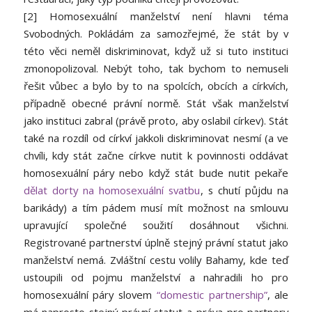
[2] Homosexuální manželství není hlavni téma
Svobodných. Pokládám za samozřejmé, že stát by v
této věci neměl diskriminovat, když už si tuto instituci
zmonopolizoval. Nebýt toho, tak bychom to nemuseli
řešit vůbec a bylo by to na spolcích, obcích a církvích,
případně obecné právní normě. Stát však manželství
jako instituci zabral (právě proto, aby oslabil církev). Stát
také na rozdíl od církví jakkoli diskriminovat nesmí (a ve
chvíli, kdy stát začne církve nutit k povinnosti oddávat
homosexuální páry nebo když stát bude nutit pekaře
dělat dorty na homosexuální svatbu
, s chutí půjdu na
barikády) a tím pádem musí mít možnost na smlouvu
upravující společné soužití dosáhnout všichni.
Registrované partnerství úplně stejný právní statut jako
manželství nemá. Zvláštní cestu volily Bahamy, kde teď
ustoupili od pojmu manželství a nahradili ho pro
homosexuální páry slovem
“domestic partnership”
, ale
má naprosto stejný právní statut a práva pro partnery