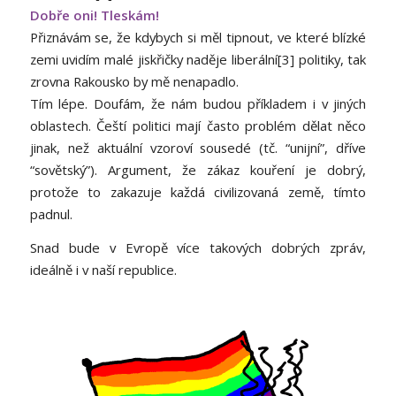
Dobře oni! Tleskám!
Přiznávám se, že kdybych si měl tipnout, ve které blízké
zemi uvidím malé jiskřičky naděje liberální[3] politiky, tak
zrovna Rakousko by mě nenapadlo.
Tím lépe. Doufám, že nám budou příkladem i v jiných
oblastech. Čeští politici mají často problém dělat něco
jinak, než aktuální vzoroví sousedé (tč. “unijní”, dříve
“sovětský”). Argument, že zákaz kouření je dobrý,
protože to zakazuje každá civilizovaná země, tímto
padnul.
Snad bude v Evropě více takových dobrých zpráv,
ideálně i v naší republice.