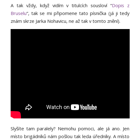
A tak vždy, když vidím v titulcích sousloví “
Dopis z
Bruselu
“, tak se mi připomene tato písnička (já ji tedy
znám skrze Jarka Nohavicu, ne až tak v tomto znění).
Slyšíte tam paralely? Nemohu pomoci, ale já ano. Jen
místo brigádníků nám pošlou tak leda úředníky. A místo