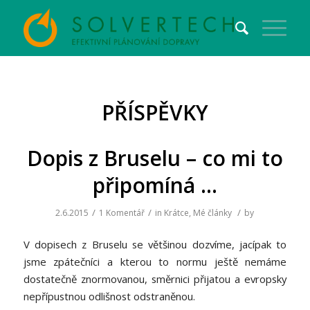
PŘÍSPĚVKY
Dopis z Bruselu – co mi to
připomíná …
/
/
/
2.6.2015
1 Komentář
in
Krátce
,
Mé články
by
V dopisech z Bruselu se většinou dozvíme, jacípak to
jsme zpátečníci a kterou to normu ještě nemáme
dostatečně znormovanou, směrnici přijatou a evropsky
nepřípustnou odlišnost odstraněnou.