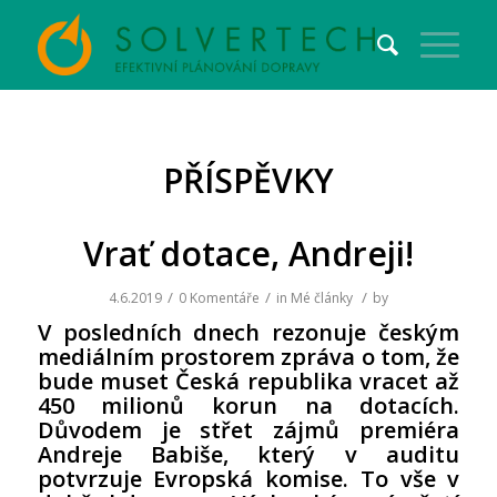
PŘÍSPĚVKY
Vrať dotace, Andreji!
/
/
/
4.6.2019
0 Komentáře
in
Mé články
by
V posledních dnech rezonuje českým
mediálním prostorem zpráva o tom, že
bude muset Česká republika vracet až
450 milionů korun na dotacích
.
Důvodem je střet zájmů premiéra
Andreje Babiše, který v auditu
potvrzuje Evropská komise. To vše v