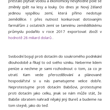
přestalo plýtvat vodou a ekonomicky nevýhodné pole se
změnily zpět na lesy a louky. Do dnes je Nový Zéland
jedinou vyspělou zemí, která přímo nedotuje
zemědělce. I přes nutnost konkurovat dotovaným
farmářům z ostatních zemí se tamnímu zemědělskému
průmyslu podařilo v roce 2017 exportovat zboží v
hodnotě 28 miliard dolarů
.
Svobodní bojují proti dotacím do soukromého podnikání
dlouhodobě a říkají to od svého vzniku. Neberme lidem
peníze a nechme je sami rozhodnout o tom, za co je
utratí. Kam vede přerozdělování a plánované
hospodářství si u nás pamatujeme velice dobře.
Neprotestujme proti dotacím Babišovi, protestujme
proti dotacím jako celku, jinak se nám může stát, že
Babiše obratem nahradí nějaký jiný Bureš a budeme na
tom stejně, jako do teď.