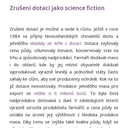
Zrušení dotací jako science fiction
Zrušení dotací je možné a vede k růstu. Ještě v roce
1984 se příjmy Novozélandských chovatelů skotu a
jehněčího
skládaly ze 40% z dotací
. Dotace zvyšovaly
cenu půdy, utlumovaly inovace, konzervovaly stav na
trhu a způsobovaly nadprodukci. Farmáři dodávali maso
i do oblastí, kde by jej místní obyvatelé dokázali
vyprodukovat výrazně levněji a jednotlivé státy často
sahaly ke clům, aby své producenty ochránili. Rok na to
již dotace neexistovaly. Produkce jehněčího masa pro
export se
snížila o 6 milionů kusů
. To byla čistá
nadprodukce dotovaná z daní. V následujících letech
výrazně vzrostla produktivita farmářů a cena půdy se
ustálila na úrovni její výtěžnosti z hlediska produkce
masa. Díky tomu se zvýšila také kvalita půdy, když se