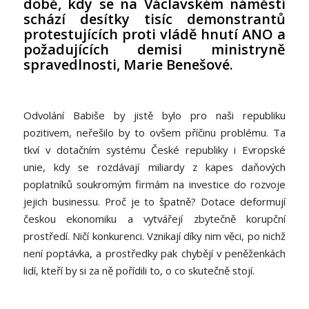
době, kdy se na Václavském náměstí
schází desítky tisíc demonstrantů
protestujících proti vládě hnutí ANO a
požadujících demisi ministryně
spravedlnosti, Marie Benešové.
Odvolání Babiše by jistě bylo pro naši republiku
pozitivem, neřešilo by to ovšem příčinu problému. Ta
tkví v dotačním systému České republiky i Evropské
unie, kdy se rozdávají miliardy z kapes daňových
poplatníků soukromým firmám na investice do rozvoje
jejich businessu. Proč je to špatně? Dotace deformují
českou ekonomiku a vytvářejí zbytečně korupční
prostředí. Ničí konkurenci. Vznikají díky nim věci, po nichž
není poptávka, a prostředky pak chybějí v peněženkách
lidí, kteří by si za ně pořídili to, o co skutečně stojí.