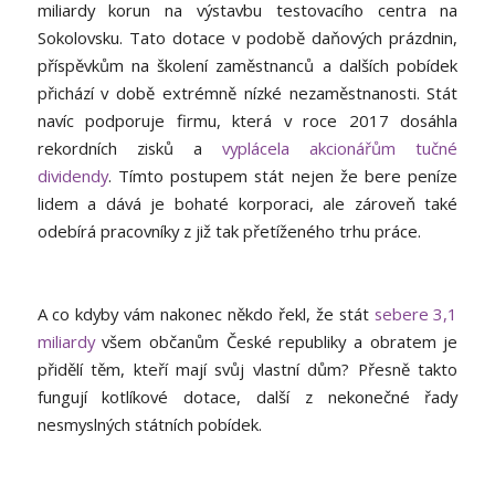
miliardy korun na výstavbu testovacího centra na
Sokolovsku. Tato dotace v podobě daňových prázdnin,
příspěvkům na školení zaměstnanců a dalších pobídek
přichází v době extrémně nízké nezaměstnanosti. Stát
navíc podporuje firmu, která v roce 2017 dosáhla
rekordních zisků a
vyplácela akcionářům tučné
dividendy
. Tímto postupem stát nejen že bere peníze
lidem a dává je bohaté korporaci, ale zároveň také
odebírá pracovníky z již tak přetíženého trhu práce.
A co kdyby vám nakonec někdo řekl, že stát
sebere 3,1
miliardy
všem občanům České republiky a obratem je
přidělí těm, kteří mají svůj vlastní dům? Přesně takto
fungují kotlíkové dotace, další z nekonečné řady
nesmyslných státních pobídek.