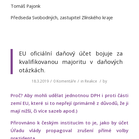
Tomáš Pajonk
Předseda Svobodných, zastupitel Zlínského kraje
EU oficiální daňový účet bojuje za
kvalifikovanou majoritu v daňových
otázkách.
/
/
/
18.3.2019
0 Komentáře
in
Reakce
by
Proč? Aby mohli udělat jednotnou DPH i proti části
zemí EU, které si to nepřejí (primárně z důvodů, že ji
mají nižší, či více sazeb apod.)
Přirovnáno k českým institucím to je, jako by účet
Úřadu vlády propagoval zrušení přímé volby
prezidenta.