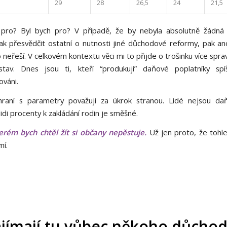
29
28
26,5
24
21,5
 pro? Byl bych pro? V případě, že by nebyla absolutně žádná 
ak přesvědčit ostatní o nutnosti jiné důchodové reformy, pak an
neřeší. V celkovém kontextu věci mi to přijde o trošinku více spra
stav. Dnes jsou ti, kteří “produkují” daňové poplatníky spí
váni.
raní s parametry považuji za úkrok stranou. Lidé nejsou daň
idi procenty k zakládání rodin je směšné.
erém bych chtěl žít si občany nepěstuje.
Už jen proto, že tohl
í.
jímají tu vůbec někoho důcho