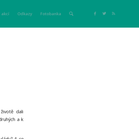
 akcí
Odkazy
Fotobanka
životě dali
druhých a k
lády? A co