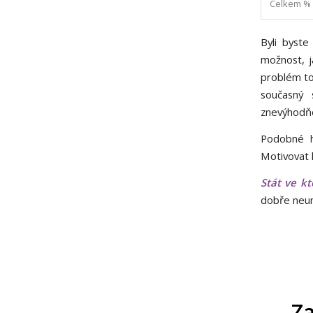
Celkem %
Byli byste
možnost, j
problém to 
současný 
znevýhodňo
Podobné h
Motivovat l
Stát ve kt
dobře neum
Za