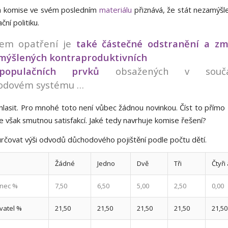
 komise ve svém posledním
materiálu
přiznává, že stát nezamýšl
ční politiku.
lem opatření je
také částečné odstranění a zm
mýšlených kontraproduktivních
tipopulačních prvků
obsažených v souč
odovém systému …
lasit. Pro mnohé toto není vůbec žádnou novinkou. Číst to přímo z 
e však smutnou satisfakcí. Jaké tedy navrhuje komise řešení?
určovat výši odvodů důchodového pojištění podle počtu dětí.
Žádné
Jedno
Dvě
Tři
Čtyři
nec %
7,50
6,50
5,00
2,50
0,00
vatel %
21,50
21,50
21,50
21,50
21,50