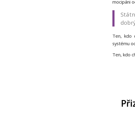
mocipáni o
Stát
dobrý
Ten, kdo c
systému od
Ten, kdo c
Při