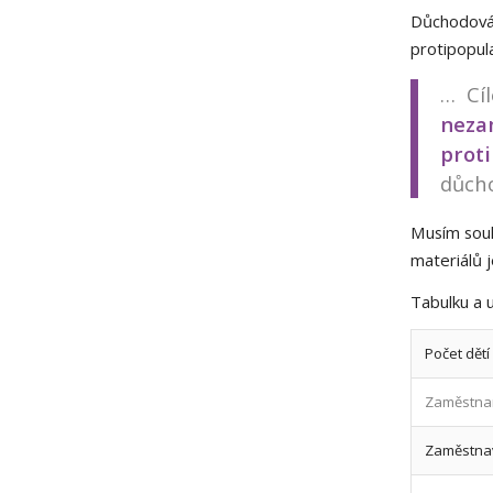
Důchodová
protipopula
… Cí
neza
pro
důch
Musím souh
materiálů j
Tabulku a 
Počet dětí
Zaměstna
Zaměstna