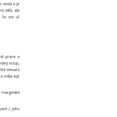
ic nedá a je
o blíží, ale
, že oni už
yně práce a
ediný vstup,
ežitá témata
to měla být
e marginální
zení z jeho