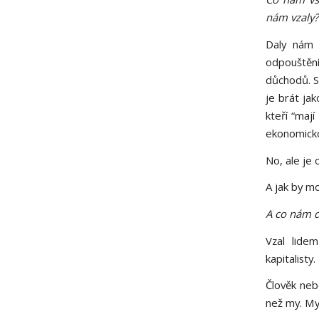
nám vzaly?
Daly nám s
odpouštění
důchodů. S
je brát jak
kteří “mají
ekonomick
No, ale je 
A jak by m
A co nám d
Vzal lide
kapitalisty
Člověk neb
než my. My