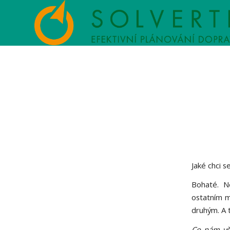
Jaké chci s
Bohaté. Ne
ostatním m
druhým. A t
Co nám vš