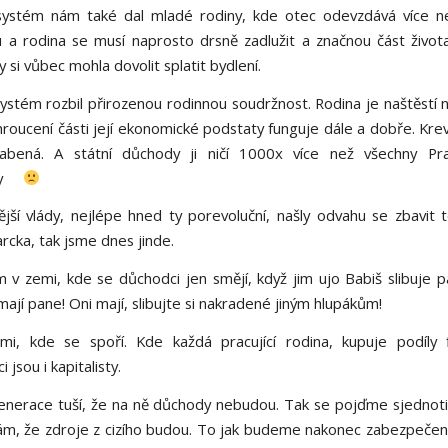
systém nám také dal mladé rodiny, kde otec odevzdává více ne
 a rodina se musí naprosto drsně zadlužit a značnou část život
y si vůbec mohla dovolit splatit bydlení.
stém rozbil přirozenou rodinnou soudržnost. Rodina je naštěstí na
hroucení části její ekonomické podstaty funguje dále a dobře. Kre
labená. A státní důchody ji ničí 1000x více než všechny Pr
y
ější vlády, nejlépe hned ty porevoluční, našly odvahu se zbavit 
rcka, tak jsme dnes jinde.
m v zemi, kde se důchodci jen smějí, když jim ujo Babiš slibuje p
 mají pane! Oni mají, slibujte si nakradené jiným hlupákům!
mi, kde se spoří. Kde každá pracující rodina, kupuje podíly 
 jsou i kapitalisty.
enerace tuší, že na ně důchody nebudou. Tak se pojďme sjednot
m, že zdroje z cizího budou. To jak budeme nakonec zabezpečeni č