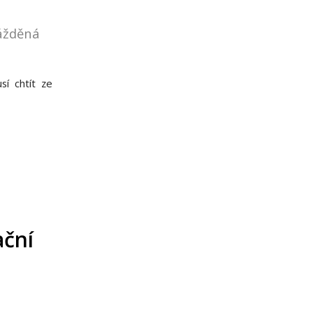
ážděná
sí chtít ze
ační