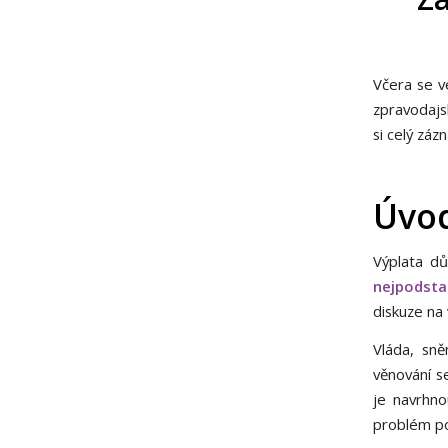
Včera se v
zpravodajs
si celý záz
Úvo
Výplata dů
nejpodsta
diskuze na 
Vláda, sně
věnování s
je navrhno
problém pos