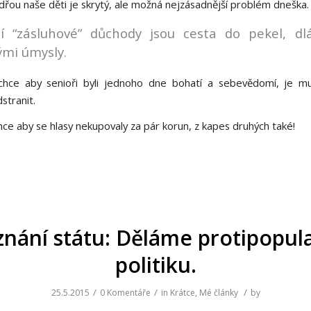
dřou naše děti je skrytý, ale možná nejzásadnější problém dneška.
ní “zásluhové” důchody jsou cesta do pekel, dl
mi úmysly.
hce aby senioři byli jednoho dne bohatí a sebevědomí, je mu
stranit.
hce aby se hlasy nekupovaly za pár korun, z kapes druhých také!
znání státu: Děláme protipopul
politiku.
/
/
/
25.5.2015
0 Komentáře
in
Krátce
,
Mé články
by