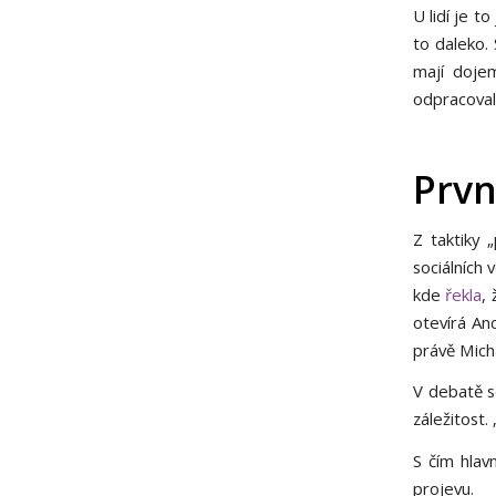
U lidí je t
to daleko. 
mají dojem
odpracovali
Prvn
Z taktiky 
sociálních 
kde
řekla
,
otevírá An
právě Mich
V debatě se
záležitost.
S čím hlav
projevu.