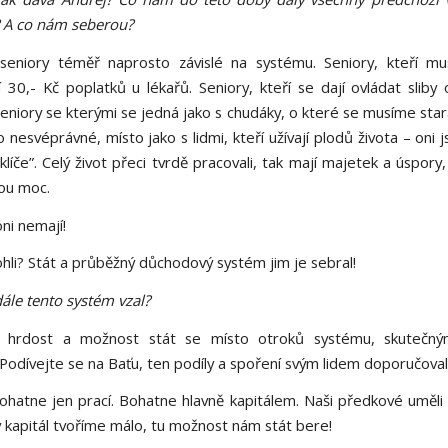
 A co nám seberou?
eniory téměř naprosto závislé na systému. Seniory, kteří mu
 30,- Kč poplatků u lékařů. Seniory, kteří se dají ovládat sliby 
eniory se kterými se jedná jako s chudáky, o které se musíme sta
o nesvéprávné, místo jako s lidmi, kteří užívají plodů života – oni j
 klíče”. Celý život přeci tvrdě pracovali, tak mají majetek a úspory
ou moc.
oni nemají!
ohli? Stát a průběžný důchodový systém jim je sebral!
ále tento systém vzal?
m hrdost a možnost stát se místo otroků systému, skutečným
. Podívejte se na Baťu, ten podíly a spoření svým lidem doporučoval
ohatne jen prací. Bohatne hlavně kapitálem. Naši předkové uměli 
 kapitál tvoříme málo, tu možnost nám stát bere!