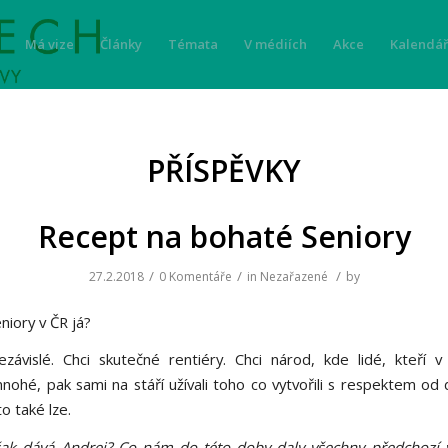
Má vize
Články
Témata
V médiích
Akce
Kalendář
PŘÍSPĚVKY
Recept na bohaté Seniory
/
/
/
27.2.2018
0 Komentáře
in
Nezařazené
by
eniory v ČR já?
závislé. Chci skutečné rentiéry. Chci národ, kde lidé, kteří v 
nohé, pak sami na stáří užívali toho co vytvořili s respektem od 
o také lze.
ak dává Andrej? Co nám do této doby daly všechny předchozí v