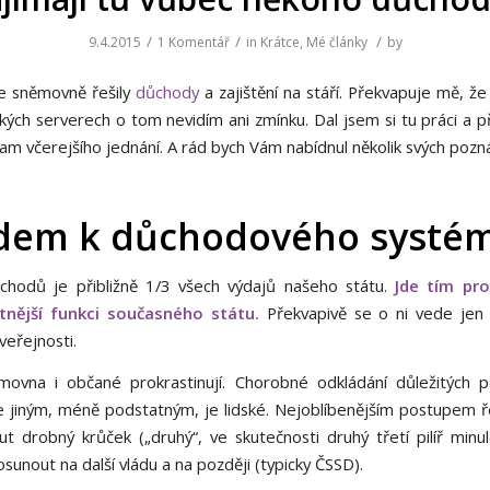
/
/
/
9.4.2015
1 Komentář
in
Krátce
,
Mé články
by
e sněmovně řešily
důchody
a zajištění na stáří. Překvapuje mě, že
kých serverech o tom nevidím ani zmínku. Dal jsem si tu práci a p
nam včerejšího jednání. A rád bych Vám nabídnul několik svých poz
dem k důchodového systé
chodů je přibližně 1/3 všech výdajů našeho státu.
Jde tím pr
tnější funkci současného státu.
Překvapivě se o ni vede jen 
veřejnosti.
movna i občané prokrastinují. Chorobné odkládání důležitých p
e jiným, méně podstatným, je lidské. Nejoblíbenějším postupem ř
ut drobný krůček („druhý“, ve skutečnosti druhý třetí pilíř minulé
unout na další vládu a na později (typicky ČSSD).