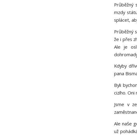
Průběžný 
mzdy státu
splácet, ab
Průběžný sy
že i přes z
Ale je os
dohromad
Kdyby dřív
pana Bisma
Byli bycho
cizího. Oni
Jsme v ze
zaměstnanci
Ale naše g
už pohádká