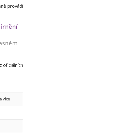
eně provádí
írnění
asném
oficiálních
 a více