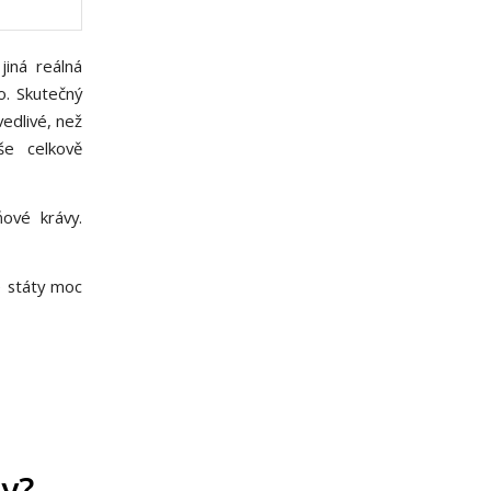
jiná reálná
o. Skutečný
vedlivé, než
še celkově
ové krávy.
e státy moc
dy?