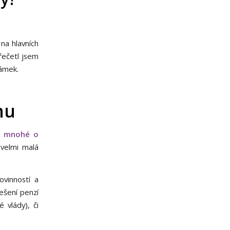
 na hlavních
řečetl jsem
námek.
mu
o mnohé o
velmi malá
ovinností a
ešení penzí
 vlády), či