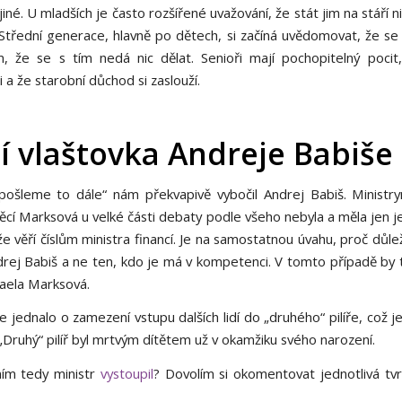
o jiné. U mladších je často rozšířené uvažování, že stát jim na stáří n
Střední generace, hlavně po dětech, si začíná uvědomovat, že se t
, že se s tím nedá nic dělat. Senioři mají pochopitelný pocit
 a že starobní důchod si zaslouží.
í vlaštovka Andreje Babiše
„pošleme to dále“ nám překvapivě vybočil Andrej Babiš. Ministr
věcí Marksová u velké části debaty podle všeho nebyla a měla jen j
 že věří číslům ministra financí. Je na samostatnou úvahu, proč důl
drej Babiš a ne ten, kdo je má v kompetenci. V tomto případě by 
aela Marksová.
 jednalo o zamezení vstupu dalších lidí do „druhého“ pilíře, což j
 „Druhý“ pilíř byl mrtvým dítětem už v okamžiku svého narození.
ním tedy ministr
vystoupil
? Dovolím si okomentovat jednotlivá tvr