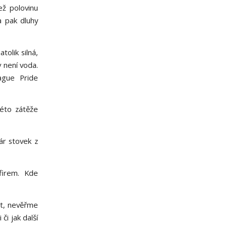
ž polovinu
a pak dluhy
tolik silná,
v není voda.
ague Pride
této zátěže
ár stovek z
firem. Kde
it, nevěřme
i jak další