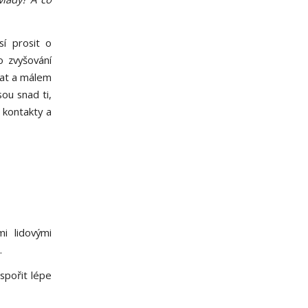
sí prosit o
o zvyšování
rat a málem
sou snad ti,
, kontakty a
i lidovými
.
spořit lépe