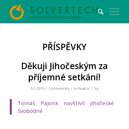
PŘÍSPĚVKY
Děkuji Jihočeským za
příjemné setkání!
/
/
/
9.1.2019
0 Komentáře
in
Reakce
by
Tomáš Pajonk navštívil jihočeské
Svobodné