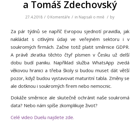
a Tomáš Zdechovský
/
/
/
27.4.2018
0 Komentáře
in
Napsali o mně
by
Za pár týdnů se napříč Evropou sjednotí pravidla, jak
nakládat s citlivými údaji ve veřejném sektoru i v
soukromých firmách. Začne totiž platit směrnice GDPR.
A právě zkratka těchto čtyř písmen v Česku už delší
dobu budí paniku. Například služba WhatsApp zvedá
věkovou hranici a třeba školy si budou muset dát větší
pozor, když budou vystavovat maturitní tabla. Změny se
ale dotknou i soukromých firem nebo nemocnic.
Dokáže směrnice ale skutečně ochránit naše soukromá
data? Nebo nám spíše zkomplikuje život?
Celé video Duelu najdete zde.