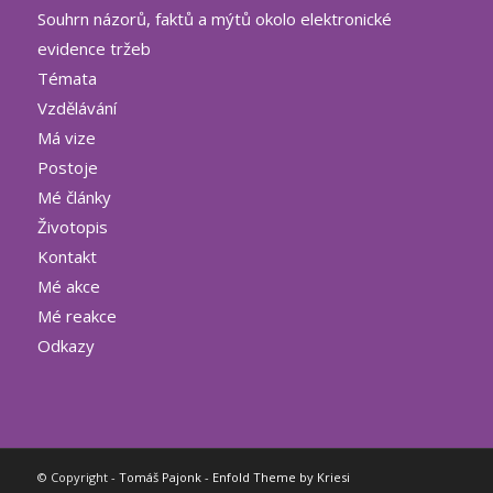
Souhrn názorů, faktů a mýtů okolo elektronické
evidence tržeb
Témata
Vzdělávání
Má vize
Postoje
Mé články
Životopis
Kontakt
Mé akce
Mé reakce
Odkazy
© Copyright -
Tomáš Pajonk
-
Enfold Theme by Kriesi