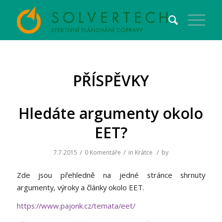
PŘÍSPĚVKY
Hledáte argumenty okolo
EET?
/
/
/
7.7.2015
0 Komentáře
in
Krátce
by
Zde jsou přehledně na jedné stránce shrnuty
argumenty, výroky a články okolo EET.
https://www.pajonk.cz/temata/eet/