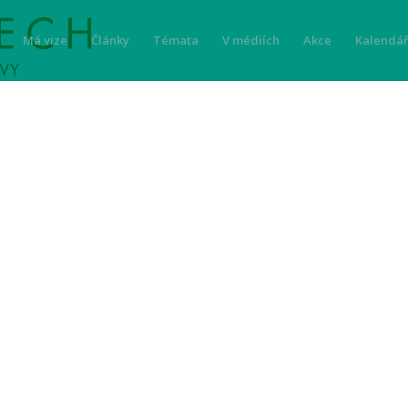
Má vize
Články
Témata
V médiích
Akce
Kalendář