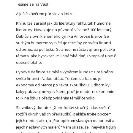
Těšíme se na Vás!
A ještě závěrem pár slov o knize:
Knihu lze zařadit jak do literatury faktu, tak humorné
literatury. Navazuje na původní, více než 100 let starý,
Ďáblův slovník známého cynika Ambrose Bierce. Se
suchým humorem vysvětluje termíny ze světa financí –
od peněz až po lásku. Stranou nezůstávají ani politická
témata jako byrokrati, milionářská daň, Evropská unie či
obecné blaho.
Cynické definice se mísí s výběrem kuriozit z reálného
světa financí i řadou citátů. Terčem sarkasmu je
ekonomie od Marxe po rakouskou školu. Odborníky i
laiky pak zaujme vysvětlení, proč je moderní ekonomie
tolik na štíru s předpovídáním téměř čehokoli.
Slovníkový dodatek „Xenofobův stručný atlas světa“
rozšíří okruh vašich předsudků, pakliže trpíte pocitem
jejich nedostatku, a „Panoptikum slavných osobností a
jejich neslavných malérů“ Vám ukáže, že i největší figury