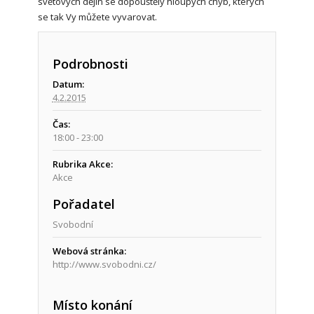
světových dějin se dopouštěly hloupých chyb, kterých
se tak Vy můžete vyvarovat.
Podrobnosti
Datum:
4.2.2015
Čas:
18:00 - 23:00
Rubrika Akce:
Akce
Pořadatel
Svobodní
Webová stránka:
http://www.svobodni.cz/
Místo konání