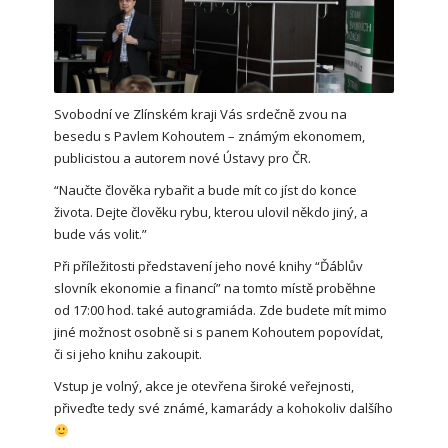
Svobodní ve Zlínském kraji Vás srdečně zvou na
besedu s Pavlem Kohoutem – známým ekonomem,
publicistou a autorem nové Ústavy pro ČR.
“Naučte člověka rybařit a bude mít co jíst do konce
života. Dejte člověku rybu, kterou ulovil někdo jiný, a
bude vás volit.”
Při příležitosti představení jeho nové knihy “Ďáblův
slovník ekonomie a financí” na tomto místě proběhne
od 17:00 hod. také autogramiáda. Zde budete mít mimo
jiné možnost osobně si s panem Kohoutem popovídat,
či si jeho knihu zakoupit.
Vstup je volný, akce je otevřena široké veřejnosti,
přiveďte tedy své známé, kamarády a kohokoliv dalšího